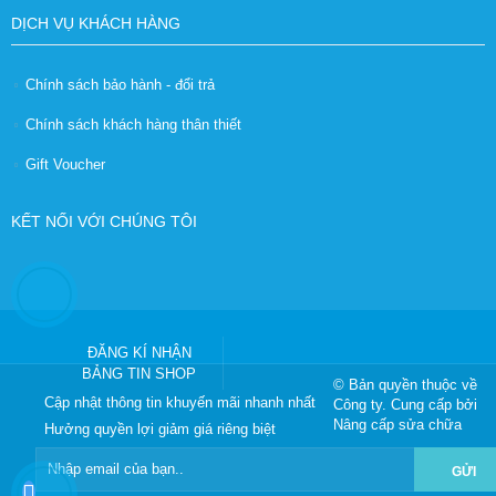
DỊCH VỤ KHÁCH HÀNG
Chính sách bảo hành - đổi trả
Chính sách khách hàng thân thiết
Gift Voucher
KẾT NỐI VỚI CHÚNG TÔI
ĐĂNG KÍ NHẬN
BẢNG TIN SHOP
© Bản quyền thuộc về
Cập nhật thông tin khuyến mãi nhanh nhất
Công ty
. Cung cấp bởi
Nâng cấp sửa chữa
Hưởng quyền lợi giảm giá riêng biệt
GỬI