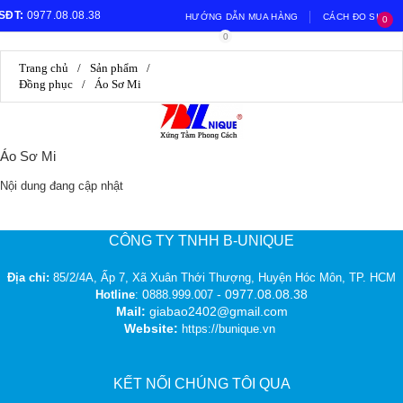
SĐT:
0977.08.08.38
HƯỚNG DẪN MUA HÀNG
CÁCH ĐO SIZE
0
0
Email:
giabao2402@gmail.com
HƯỚNG DẪN ĐỔI TRẢ
Trang chủ
/
Sản phẩm
/
Đồng phục
/
Áo Sơ Mi
Áo Sơ Mi
Nội dung đang cập nhật
CÔNG TY TNHH B-UNIQUE
Địa chỉ:
85/2/4A, Ấp 7, Xã Xuân Thới Thượng, Huyện Hóc Môn, TP. HCM
0
- 0977.08.08.38
Hotline
:
888.999.007
Mail:
giabao2402@gmail.com
Website:
https://bunique.vn
KẾT NỐI CHÚNG TÔI QUA