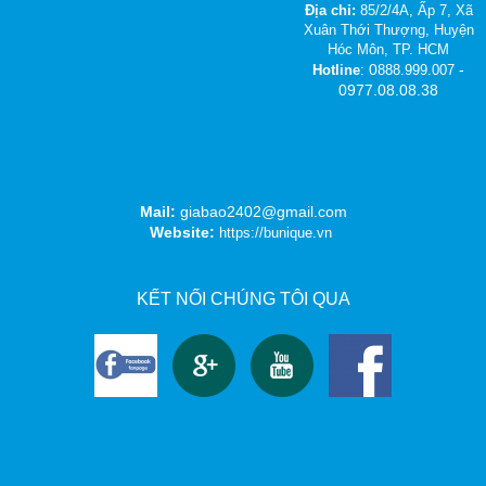
Địa chỉ:
85/2/4A, Ấp 7, Xã
Xuân Thới Thượng, Huyện
Hóc Môn, TP. HCM
0
-
Hotline
:
888.999.007
0977.08.08.38
Chính sách bảo hành - đổi trả
15/03/2019
Mail:
giabao2402@gmail.com
Website:
https://bunique.vn
KẾT NỐI CHÚNG TÔI QUA