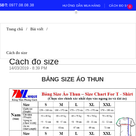
SĐT:
0977.08.08.38
HƯỚNG DẪN MUA HÀNG
CÁCH ĐO SIZE
0
0
Email:
giabao2402@gmail.com
HƯỚNG DẪN ĐỔI TRẢ
Trang chủ
/
Bài viết
/
Cách đo size
Cách đo size
14/03/2019 - 8:39 PM
BẢNG SIZE ÁO THUN