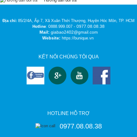
Hướng dẫn đổi trả
14/03/2019
Địa chỉ:
85/2/4A, Ấp 7, Xã Xuân Thới Thượng, Huyện Hóc Môn, TP. HCM
0
- 0977.08.08.38
Hotline
:
888.999.007
Mail:
giabao2402@gmail.com
Website:
https://bunique.vn
KẾT NỐI CHÚNG TÔI QUA
HOTLINE HỖ TRỢ
0977.08.08.38