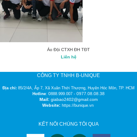
Áo Đội CTXH ĐH TĐT
Liên hệ
CÔNG TY TNHH B-UNIQUE
Địa chỉ:
85/2/4A, Ấp 7, Xã Xuân Thới Thượng, Huyện Hóc Môn, TP. HCM
0
- 0977.08.08.38
Hotline
:
888.999.007
Mail:
giabao2402@gmail.com
Website:
https://bunique.vn
KẾT NỐI CHÚNG TÔI QUA