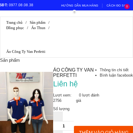
SĐT:
0977.08.08.38
HƯỚNG DẪN MUA HÀNG
CÁCH ĐO SIZE
0
0
Email:
giabao2402@gmail.com
HƯỚNG DẪN ĐỔI TRẢ
Trang chủ
/
Sản phẩm
/
Đồng phục
/
Áo Thun
/
Áo Công Ty Van Perfetti
Sản phẩm
ÁO CÔNG TY VAN
Thông tin chi tiết
PERFETTI
Bình luận facebook
Liên hệ
Lượt xem:
0 lượt đánh
2756
giá
Số lượng
THÊM VÀO GIỎ HÀNG