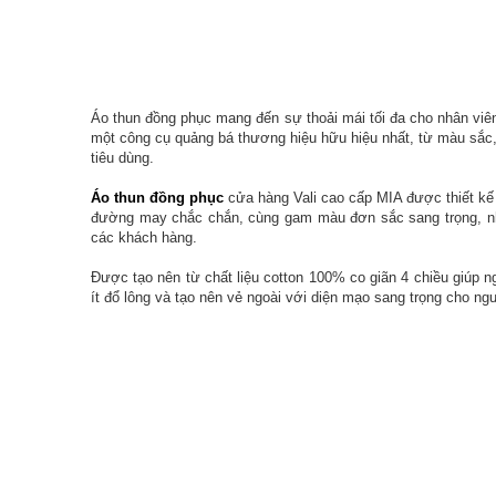
Áo thun đồng phục mang đến sự thoải mái tối đa cho nhân viê
một công cụ quảng bá thương hiệu hữu hiệu nhất, từ màu sắc, l
tiêu dùng.
Áo thun đồng phục
cửa hàng Vali cao cấp MIA được thiết kế v
đường may chắc chắn, cùng gam màu đơn sắc sang trọng, nhưng 
các khách hàng.
Được tạo nên từ chất liệu cotton 100% co giãn 4 chiều giúp n
ít đổ lông và tạo nên vẻ ngoài với diện mạo sang trọng cho ng