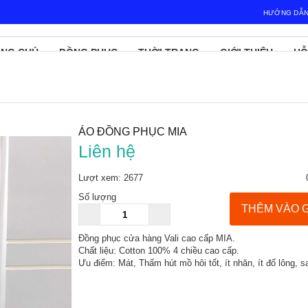
HƯỚNG DẪN
NG CHỦ
ĐỒNG PHỤC
THỜI TRANG
GIỚI THIỆU
HỖ
ÁO ĐỒNG PHỤC MIA
Liên hệ
Lượt xem: 2677
Số lượng
THÊM VÀO 
Đồng phục cửa hàng Vali cao cấp MIA.
Chất liệu: Cotton 100% 4 chiều cao cấp.
Ưu điểm: Mát, Thấm hút mồ hôi tốt, ít nhăn, ít đổ lông, s