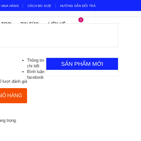
 MUA HÀNG
CÁCH ĐO SIZE
HƯỚNG DẪN ĐỔI TRẢ
0
 TRỢ
TIN TỨC
LIÊN HỆ
Thông tin
SẢN PHẨM MỚI
chi tiết
Bình luận
facebook
0 lượt đánh giá
GIỎ HÀNG
ang trọng.