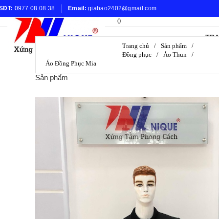
SĐT:
0977.08.08.38
Email:
giabao2402@gmail.com
0
TRA
Trang chủ
/
Sản phẩm
/
Đồng phục
/
Áo Thun
/
Áo Đồng Phục Mia
Sản phẩm