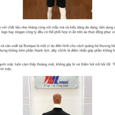
n với chất liệu nhẹ nhàng cùng với mẫu mà và kiểu dáng đa dạng, tiện dụn
ogo hay slogan công ty đều có thể phối hợp in ấn trên áo thun đồng phục với
à sản xuất tại Bunique là một ví dụ điển hình cho cách quảng bá thương hiệu 
không kém phần thanh lịch, đây chính là điểm nhấn góp phần không hề nhỏ
gười mặc luôn cảm thấy thoáng mát, không gây bí và thấm hút mồ hôi tốt. T
ười mặc.